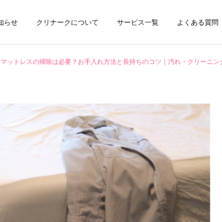
知らせ
クリナークについて
サービス一覧
よくある質問
マットレスの掃除は必要？お手入れ方法と長持ちのコツ｜汚れ・クリーニン
チタンコーティング
エアコンクリーニ
お掃除テクニック
ハウスクリーニング
全般
水垢が洗剤で落ちない本当
ペット飼育家庭の臭い対策
の理由とは？ | 自宅ででき
と毛・汚れの掃除方法｜ハ
キッチンクリーニング
洗濯機クリーニ
る簡単掃除から頑固な水垢
ウスクリーニング知識で家
対策までご紹介！
を清潔に保つ