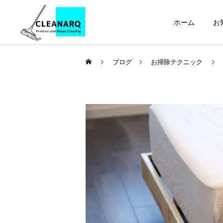
ホーム
お
ブログ
お掃除テクニック
引っ越し前後まるごと
セット
お掃除テクニック
ハウスクリーニング
全般
フローリング・木製家具の
年1回は必ず掃除したい場
正しい掃除方法 | 傷・変色
所リスト10選｜放置すると
レンジフードクリーニ
ング
を防ぐお手入れ方法とやっ
危険な家の汚れと家庭にあ
てはいけないNG掃除をプ
る道具でできる掃除方法
ロが解説