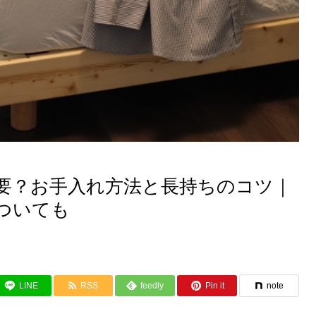
要？お手入れ方法と長持ちのコツ｜
ついても
LINE
RSS
feedly
Pin it
note