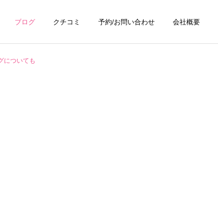
ブログ
クチコミ
予約/お問い合わせ
会社概要
グについても
詳細を見る
浴室・お風呂クリーニ
ング
ング
お掃除テクニック
キッチンクリーニン
グ
掃除ブラシは硬さで結果が
換気扇がベタベタ…油汚れ
変わる！汚れ別・場所別に
を放置すると火災リスク
ング
トイレクリーニング
正しいブラシを選ぶ方法｜
も？プロの洗浄でスッキリ
間違えると傷と再汚染の原
因に