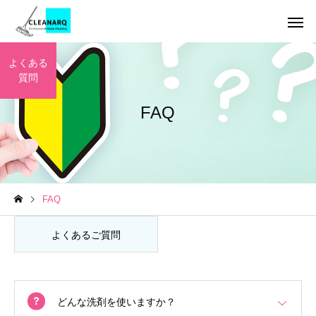
よくある
質問
FAQ
引っ越し前後まるごと
チタンコーテ
セット
ハウスクリーニング
お掃除テクニック
FAQ
全般
年1回は必ず掃除したい場
水垢が洗剤で落ちない
所リスト10選｜放置すると
の理由とは？ | 自宅で
よくあるご質問
レンジフードクリーニ
キッチンクリ
ング
危険な家の汚れと家庭にあ
る簡単掃除から頑固な
る道具でできる掃除方法
対策までご紹介！
どんな洗剤を使いますか？