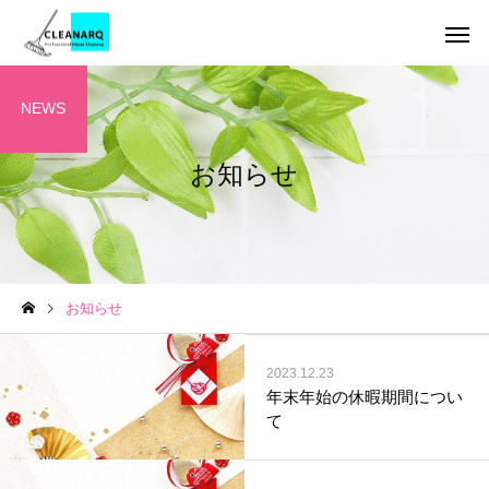
NEWS
お知らせ
引っ越し前後まるごと
チタンコーテ
セット
ハウスクリーニング
お掃除テクニック
お知らせ
全般
年1回は必ず掃除したい場
水垢が洗剤で落ちない
所リスト10選｜放置すると
の理由とは？ | 自宅で
レンジフードクリーニ
2023.12.23
キッチンクリ
ング
危険な家の汚れと家庭にあ
る簡単掃除から頑固な
年末年始の休暇期間につい
て
る道具でできる掃除方法
対策までご紹介！