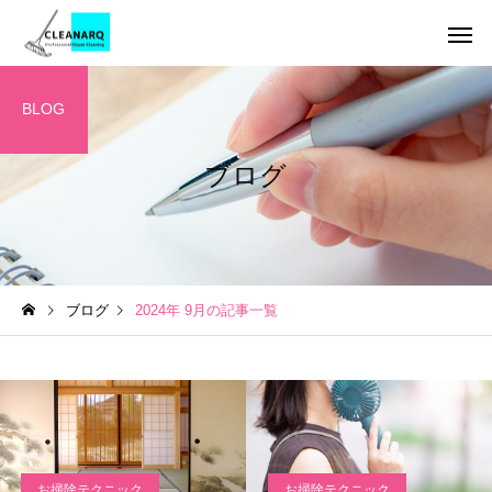
BLOG
ブログ
引っ越し前後まるごと
チタンコーテ
セット
ハウスクリーニング
お掃除テクニック
ブログ
2024年 9月の記事一覧
全般
年1回は必ず掃除したい場
水垢が洗剤で落ちない
所リスト10選｜放置すると
の理由とは？ | 自宅で
レンジフードクリーニ
キッチンクリ
ング
危険な家の汚れと家庭にあ
る簡単掃除から頑固な
る道具でできる掃除方法
対策までご紹介！
お掃除テクニック
お掃除テクニック