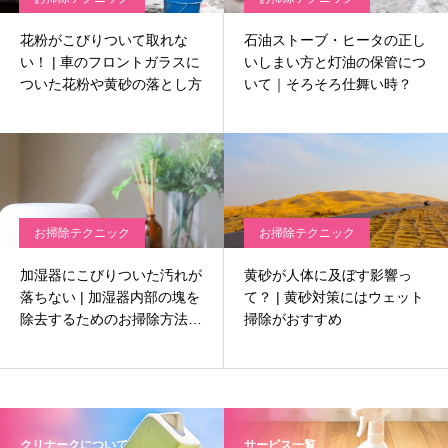
花粉がこびりついて取れな
石油ストーブ・ヒータの正し
い！ | 車のフロントガラスに
いしまい方と灯油の保管につ
ついた花粉や黄砂の落とし方
いて｜そろそろ仕舞い時？
お掃除テクニック
お掃除テクニック
加湿器にこびりついた汚れが
黄砂が人体に及ぼす影響っ
落ちない | 加湿器内部の塊を
て？ | 黄砂対策にはウェット
除去するためのお掃除方法と
掃除がおすすめ
は？
クリナークについて
サービス一覧