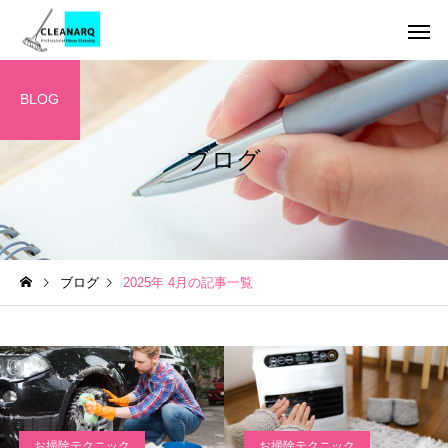
BLOG
ブログ
引っ越し前後まるごと
チタンコーテ
セット
ハウスクリーニング
お掃除テクニック
ブログ
2025年 4月の記事一覧
全般
年1回は必ず掃除したい場
水垢が洗剤で落ちない
所リスト10選｜放置すると
の理由とは？ | 自宅で
レンジフードクリーニ
キッチンクリ
ング
危険な家の汚れと家庭にあ
る簡単掃除から頑固な
る道具でできる掃除方法
対策までご紹介！
お掃除テクニック
お掃除テクニック