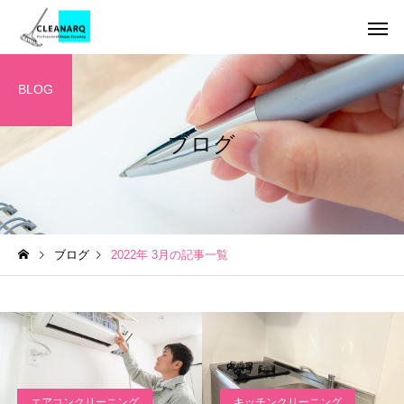
BLOG
ブログ
引っ越し前後まるごと
チタンコーテ
セット
お掃除テクニック
ハウスクリーニング
ブログ
2022年 3月の記事一覧
全般
雑巾が向いていない掃除場
年1回は必ず掃除したい
所とは | 間違った水拭きが
所リスト10選｜放置す
レンジフードクリーニ
キッチンクリ
ング
汚れを広げる理由と正しい
危険な家の汚れと家庭
掃除方法
る道具でできる掃除方
エアコンクリーニング
キッチンクリーニング