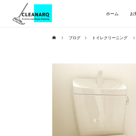
ホーム
お
ブログ
トイレクリーニング
引っ越し前後まるごと
セット
お掃除テクニック
ハウスクリーニング
全般
フローリング・木製家具の
年1回は必ず掃除したい場
正しい掃除方法 | 傷・変色
所リスト10選｜放置すると
レンジフードクリーニ
ング
を防ぐお手入れ方法とやっ
危険な家の汚れと家庭にあ
てはいけないNG掃除をプ
る道具でできる掃除方法
ロが解説