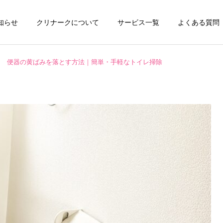
知らせ
クリナークについて
サービス一覧
よくある質問
便器の黄ばみを落とす方法｜簡単・手軽なトイレ掃除
チタンコーティング
エアコンクリーニ
お掃除テクニック
ハウスクリーニング
全般
水垢が洗剤で落ちない本当
ペット飼育家庭の臭い対策
の理由とは？ | 自宅ででき
と毛・汚れの掃除方法｜ハ
キッチンクリーニング
洗濯機クリーニ
る簡単掃除から頑固な水垢
ウスクリーニング知識で家
対策までご紹介！
を清潔に保つ