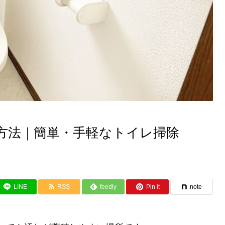
方法｜簡単・手軽なトイレ掃除
LINE
RSS
feedly
Pin it
note