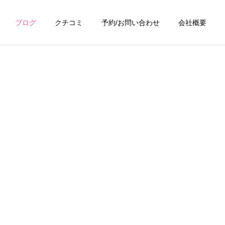
ブログ
クチコミ
予約/お問い合わせ
会社概要
詳細を見る
浴室・お風呂クリーニ
ング
ング
お掃除テクニック
キッチンクリーニン
グ
掃除ブラシは硬さで結果が
換気扇がベタベタ…油汚れ
変わる！汚れ別・場所別に
を放置すると火災リスク
ング
トイレクリーニング
正しいブラシを選ぶ方法｜
も？プロの洗浄でスッキリ
間違えると傷と再汚染の原
因に