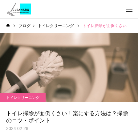
ブログ
トイレクリーニング
トイレ掃除が面倒くさい！楽にする方法は？掃除のコツ・ポイント
引っ越し前後まるごと
チタンコーテ
セット
お掃除テクニック
ハウスクリーニング
全般
雑巾が向いていない掃除場
年1回は必ず掃除したい
トイレクリーニング
所とは | 間違った水拭きが
所リスト10選｜放置す
レンジフードクリーニ
キッチンクリ
ング
汚れを広げる理由と正しい
危険な家の汚れと家庭
トイレ掃除が面倒くさい！楽にする方法は？掃除
掃除方法
る道具でできる掃除方
のコツ・ポイント
2024.02.28