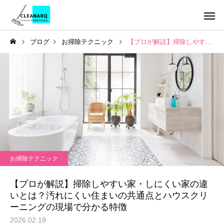
ブログ
お掃除テクニック
【プロが解説】掃除しやすい家・しにくい家の違いとは？汚れにくい住まいの共通点とハウスクリーニングの現場で分かる特徴
引っ越し前後まるごと
チタンコーテ
セット
ハウスクリーニング
お掃除テクニック
全般
年1回は必ず掃除したい場
水垢が洗剤で落ちない
お掃除テクニック
所リスト10選｜放置すると
の理由とは？ | 自宅で
レンジフードクリーニ
キッチンクリ
ング
危険な家の汚れと家庭にあ
る簡単掃除から頑固な
【プロが解説】掃除しやすい家・しにくい家の違
る道具でできる掃除方法
対策までご紹介！
いとは？汚れにくい住まいの共通点とハウスクリ
ーニングの現場で分かる特徴
2026.02.19