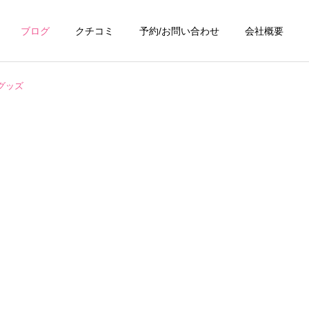
ブログ
クチコミ
予約/お問い合わせ
会社概要
グッズ
詳細を見る
浴室・お風呂クリーニ
ング
ング
お掃除テクニック
キッチンクリーニン
グ
掃除ブラシは硬さで結果が
換気扇がベタベタ…油汚れ
変わる！汚れ別・場所別に
を放置すると火災リスク
ング
トイレクリーニング
正しいブラシを選ぶ方法｜
も？プロの洗浄でスッキリ
間違えると傷と再汚染の原
因に