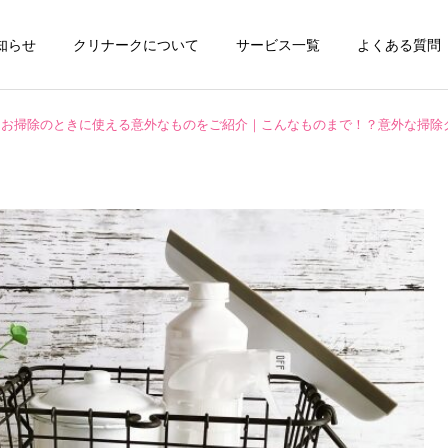
知らせ
クリナークについて
サービス一覧
よくある質問
お掃除のときに使える意外なものをご紹介｜こんなものまで！？意外な掃除
チタンコーティング
エアコンクリーニ
お掃除テクニック
ハウスクリーニング
全般
水垢が洗剤で落ちない本当
ペット飼育家庭の臭い対策
の理由とは？ | 自宅ででき
と毛・汚れの掃除方法｜ハ
キッチンクリーニング
洗濯機クリーニ
る簡単掃除から頑固な水垢
ウスクリーニング知識で家
対策までご紹介！
を清潔に保つ