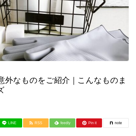
意外なものをご紹介｜こんなものま
ズ
LINE
RSS
feedly
Pin it
note