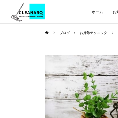
ホーム
お
ブログ
お掃除テクニック
引っ越し前後まるごと
セット
お掃除テクニック
ハウスクリーニング
全般
フローリング・木製家具の
年1回は必ず掃除したい場
正しい掃除方法 | 傷・変色
所リスト10選｜放置すると
レンジフードクリーニ
ング
を防ぐお手入れ方法とやっ
危険な家の汚れと家庭にあ
てはいけないNG掃除をプ
る道具でできる掃除方法
ロが解説