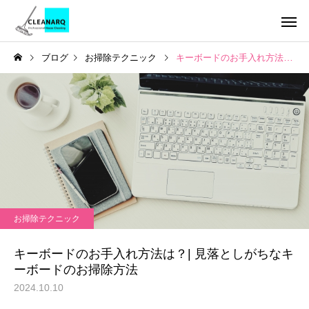
ブログ
お掃除テクニック
キーボードのお手入れ方法は？| 見落としがちなキーボードのお掃除方法
引っ越し前後まるごと
チタンコーテ
セット
お掃除テクニック
ハウスクリーニング
全般
雑巾が向いていない掃除場
年1回は必ず掃除したい
お掃除テクニック
所とは | 間違った水拭きが
所リスト10選｜放置す
レンジフードクリーニ
キッチンクリ
ング
汚れを広げる理由と正しい
危険な家の汚れと家庭
キーボードのお手入れ方法は？| 見落としがちなキ
掃除方法
る道具でできる掃除方
ーボードのお掃除方法
2024.10.10