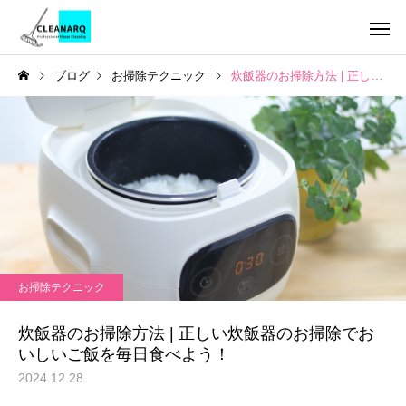
ブログ
お掃除テクニック
炊飯器のお掃除方法 | 正しい炊飯器のお掃除でおいしいご飯を毎日食べよう！
引っ越し前後まるごと
チタンコーテ
セット
ハウスクリーニング
お掃除テクニック
全般
年1回は必ず掃除したい場
水垢が洗剤で落ちない
お掃除テクニック
所リスト10選｜放置すると
の理由とは？ | 自宅で
レンジフードクリーニ
キッチンクリ
ング
危険な家の汚れと家庭にあ
る簡単掃除から頑固な
炊飯器のお掃除方法 | 正しい炊飯器のお掃除でお
る道具でできる掃除方法
対策までご紹介！
いしいご飯を毎日食べよう！
2024.12.28