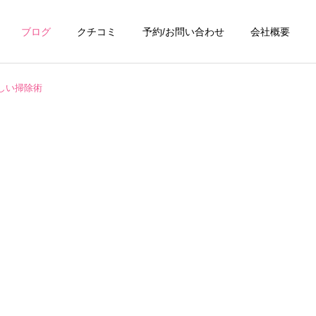
ブログ
クチコミ
予約/お問い合わせ
会社概要
しい掃除術
詳細を見る
浴室・お風呂クリーニ
ング
ング
お掃除テクニック
キッチンクリーニン
グ
掃除ブラシは硬さで結果が
換気扇がベタベタ…油汚れ
変わる！汚れ別・場所別に
を放置すると火災リスク
ング
トイレクリーニング
正しいブラシを選ぶ方法｜
も？プロの洗浄でスッキリ
間違えると傷と再汚染の原
因に