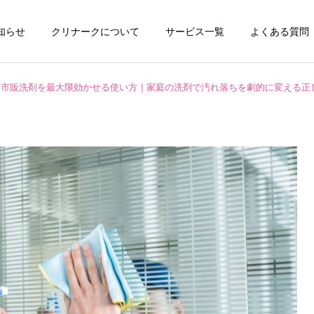
知らせ
クリナークについて
サービス一覧
よくある質問
市販洗剤を最大限効かせる使い方｜家庭の洗剤で汚れ落ちを劇的に変える正
チタンコーティング
エアコンクリーニ
お掃除テクニック
ハウスクリーニング
全般
水垢が洗剤で落ちない本当
ペット飼育家庭の臭い対策
の理由とは？ | 自宅ででき
と毛・汚れの掃除方法｜ハ
キッチンクリーニング
洗濯機クリーニ
る簡単掃除から頑固な水垢
ウスクリーニング知識で家
対策までご紹介！
を清潔に保つ