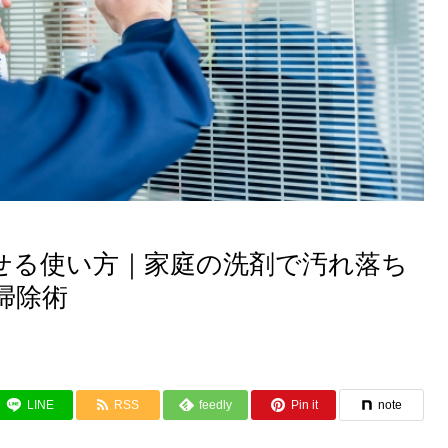
せる使い方｜家庭の洗剤で汚れ落ち
掃除術
LINE
RSS
feedly
Pin it
note