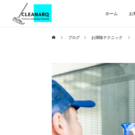
ホーム
お
ブログ
お掃除テクニック
引っ越し前後まるごと
セット
お掃除テクニック
ハウスクリーニング
全般
フローリング・木製家具の
年1回は必ず掃除したい場
正しい掃除方法 | 傷・変色
所リスト10選｜放置すると
レンジフードクリーニ
ング
を防ぐお手入れ方法とやっ
危険な家の汚れと家庭にあ
てはいけないNG掃除をプ
る道具でできる掃除方法
ロが解説