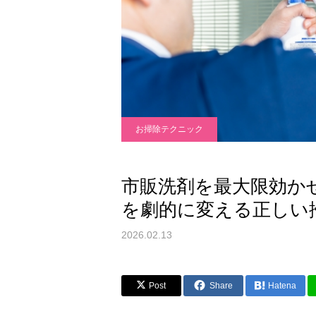
お掃除テクニック
市販洗剤を最大限効か
を劇的に変える正しい
2026.02.13
Post
Share
Hatena