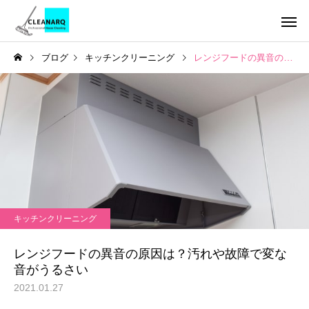
ブログ
キッチンクリーニング
レンジフードの異音の原因は？汚れや故障で変な音がうるさい
引っ越し前後まるごと
チタンコーテ
セット
ハウスクリーニング
お掃除テクニック
全般
年1回は必ず掃除したい場
水垢が洗剤で落ちない
キッチンクリーニング
所リスト10選｜放置すると
の理由とは？ | 自宅で
レンジフードクリーニ
キッチンクリ
ング
危険な家の汚れと家庭にあ
る簡単掃除から頑固な
レンジフードの異音の原因は？汚れや故障で変な
る道具でできる掃除方法
対策までご紹介！
音がうるさい
2021.01.27