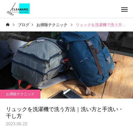
ブログ
お掃除テクニック
リュックを洗濯機で洗う方法｜洗い方と手洗い・干し方
引っ越し前後まるごと
チタンコーテ
セット
ハウスクリーニング
お掃除テクニック
全般
年1回は必ず掃除したい場
水垢が洗剤で落ちない
お掃除テクニック
所リスト10選｜放置すると
の理由とは？ | 自宅で
レンジフードクリーニ
キッチンクリ
ング
危険な家の汚れと家庭にあ
る簡単掃除から頑固な
リュックを洗濯機で洗う方法｜洗い方と手洗い・
る道具でできる掃除方法
対策までご紹介！
干し方
2023.06.22