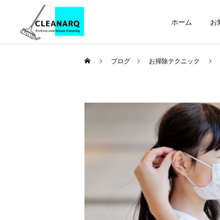
ホーム
お
ブログ
お掃除テクニック
引っ越し前後まるごと
セット
お掃除テクニック
ハウスクリーニング
全般
フローリング・木製家具の
年1回は必ず掃除したい場
正しい掃除方法 | 傷・変色
所リスト10選｜放置すると
レンジフードクリーニ
ング
を防ぐお手入れ方法とやっ
危険な家の汚れと家庭にあ
てはいけないNG掃除をプ
る道具でできる掃除方法
ロが解説