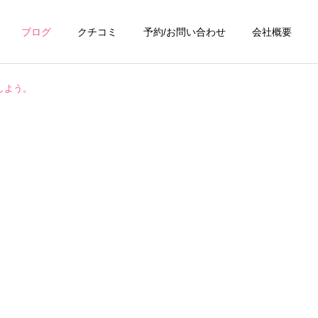
ブログ
クチコミ
予約/お問い合わせ
会社概要
しよう。
詳細を見る
浴室・お風呂クリーニ
ング
ング
お掃除テクニック
キッチンクリーニン
グ
掃除ブラシは硬さで結果が
換気扇がベタベタ…油汚れ
変わる！汚れ別・場所別に
を放置すると火災リスク
ング
トイレクリーニング
正しいブラシを選ぶ方法｜
も？プロの洗浄でスッキリ
間違えると傷と再汚染の原
因に