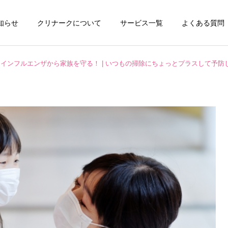
知らせ
クリナークについて
サービス一覧
よくある質問
インフルエンザから家族を守る！ | いつもの掃除にちょっとプラスして予防
チタンコーティング
エアコンクリーニ
お掃除テクニック
ハウスクリーニング
全般
水垢が洗剤で落ちない本当
ペット飼育家庭の臭い対策
の理由とは？ | 自宅ででき
と毛・汚れの掃除方法｜ハ
キッチンクリーニング
洗濯機クリーニ
る簡単掃除から頑固な水垢
ウスクリーニング知識で家
対策までご紹介！
を清潔に保つ