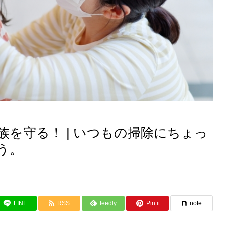
を守る！ | いつもの掃除にちょっ
う。
LINE
RSS
feedly
Pin it
note