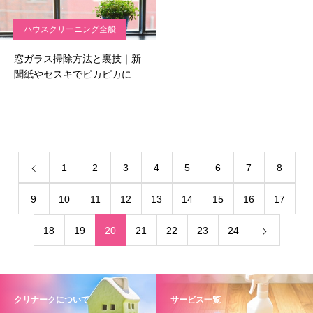
ハウスクリーニング全般
窓ガラス掃除方法と裏技｜新
聞紙やセスキでピカピカに
1
2
3
4
5
6
7
8
9
10
11
12
13
14
15
16
17
18
19
20
21
22
23
24
クリナークについて
サービス一覧