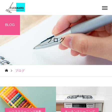
BLOG
ブログ
引っ越し前後まるごと
チタンコーテ
セット
お掃除テクニック
ハウスクリーニング
ブログ
全般
雑巾が向いていない掃除場
年1回は必ず掃除したい
所とは | 間違った水拭きが
所リスト10選｜放置す
レンジフードクリーニ
キッチンクリ
ング
汚れを広げる理由と正しい
危険な家の汚れと家庭
掃除方法
る道具でできる掃除方
ハウスクリーニング全般
キッチンクリーニング