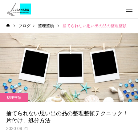
ブログ
整理整頓
捨てられない思い出の品の整理整頓テクニック！片付け、処分方法
引っ越し前後まるごと
チタンコーテ
セット
ハウスクリーニング
お掃除テクニック
全般
年1回は必ず掃除したい場
水垢が洗剤で落ちない
整理整頓
所リスト10選｜放置すると
の理由とは？ | 自宅で
レンジフードクリーニ
キッチンクリ
ング
危険な家の汚れと家庭にあ
る簡単掃除から頑固な
捨てられない思い出の品の整理整頓テクニック！
る道具でできる掃除方法
対策までご紹介！
片付け、処分方法
2020.09.21